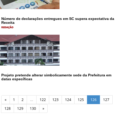
Número de declarações entregues em SC supera expectativa da
Receita
REDAÇÃO
Projeto pretende alterar simbolicamente sede da Prefeitura em
datas específicas
«
1
2
...
122
123
124
125
126
127
128
129
130
»