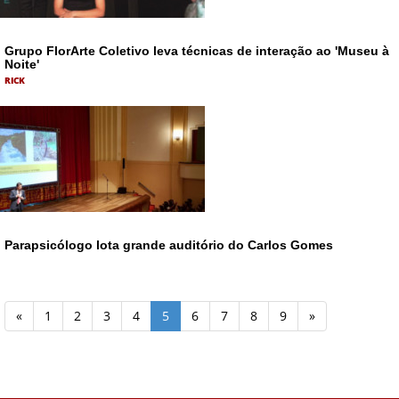
Grupo FlorArte Coletivo leva técnicas de interação ao 'Museu à
Noite'
RICK
Parapsicólogo lota grande auditório do Carlos Gomes
«
1
2
3
4
5
6
7
8
9
»